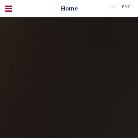
УКР
РУС
Home