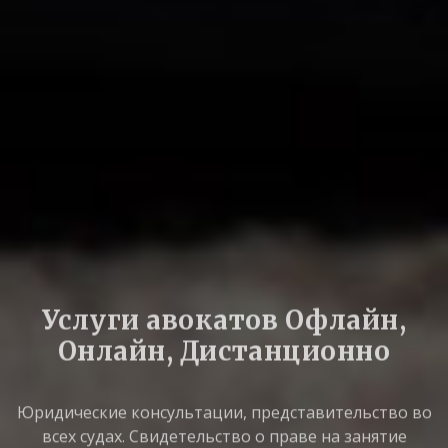
Услуги авокатов
Офлайн,
Онлайн, Дистанционно
Юридические консультации, представительство во
всех судах. Свидетельство о праве на занятие
адвокатской деятельностью №4341/10 от 28.10.2010.